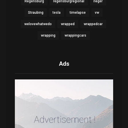
Regensburg
regensburgregional
rieger
Straubing
tesla
timelapse
vw
welovewhatwedo
wrapped
wrappedcar
wrapping
wrappingcars
Ads