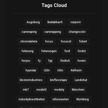
Tags Cloud
Augsburg
Badabbach
carporn
carwraping
carwrapping
changecolor
chromdelete
focus
focusst
foliert
folierung
folierungen
ford
fordst
foryou
fy
fyp
fürdich
howto
hyundai
i20n
i30n
Kelheim
klosterindustries
kniflesstape
Landshut
mk7
model3
modely
München
nobodydoesitbetter
nthusiasten
Nürnberg