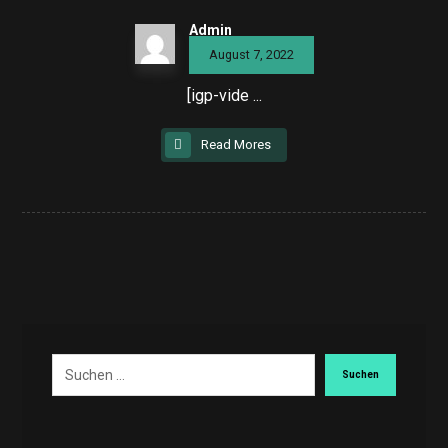
Admin
August 7, 2022
[igp-vide ...
Read Mores
Suchen