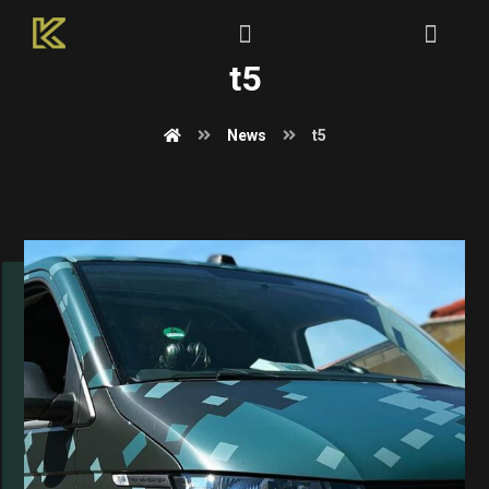
t5
News
t5