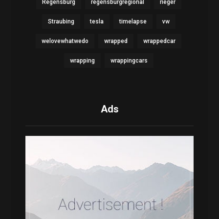
Regensburg
regensburgregional
rieger
Straubing
tesla
timelapse
vw
welovewhatwedo
wrapped
wrappedcar
wrapping
wrappingcars
Ads