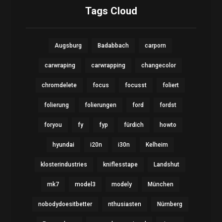
Tags Cloud
Augsburg
Badabbach
carporn
carwraping
carwrapping
changecolor
chromdelete
focus
focusst
foliert
folierung
folierungen
ford
fordst
foryou
fy
fyp
fürdich
howto
hyundai
i20n
i30n
Kelheim
klosterindustries
kniflesstape
Landshut
mk7
model3
modely
München
nobodydoesitbetter
nthusiasten
Nürnberg