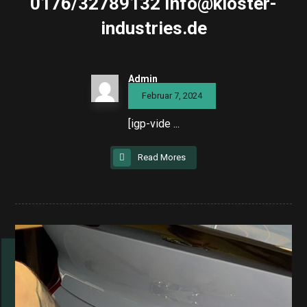
0176/32789132 Info@kloster-
industries.de
Admin
Februar 7, 2024
[igp-vide ...
Read Mores