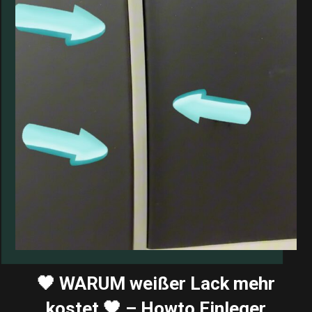
🖤 WARUM weißer Lack mehr
kostet 🖤️ – Howto Einleger