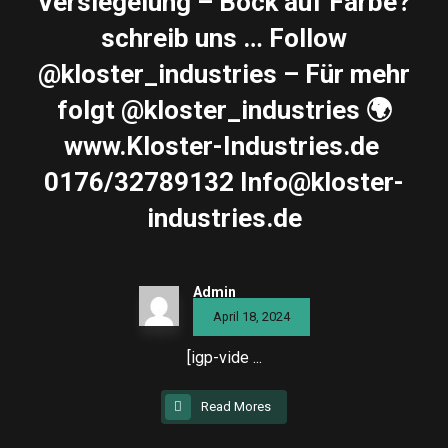
Versiegelung – Bock auf Farbe?
schreib uns … Follow
@kloster_industries – Für mehr
folgt @kloster_industries 🌍
www.Kloster-Industries.de ️
0176/32789132 Info@kloster-
industries.de
Admin
April 18, 2024
[igp-vide ...
Read Mores