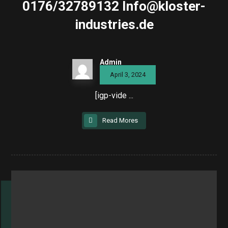
0176/32789132 Info@kloster-
industries.de
Admin
April 3, 2024
[igp-vide ...
Read Mores