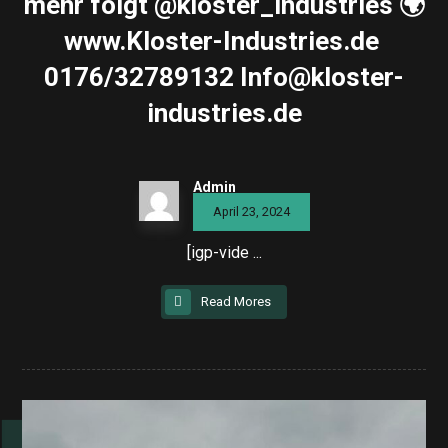
mehr folgt @kloster_industries 🌍
www.Kloster-Industries.de ️
0176/32789132 Info@kloster-
industries.de
Admin
April 23, 2024
[igp-vide ...
Read Mores