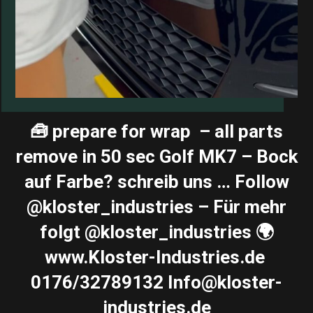
🧰 prepare for wrap ️ – all parts
remove in 50 sec Golf MK7 – Bock
auf Farbe? schreib uns … Follow
@kloster_industries – Für mehr
folgt @kloster_industries 🌍
www.Kloster-Industries.de ️
0176/32789132 Info@kloster-
industries.de