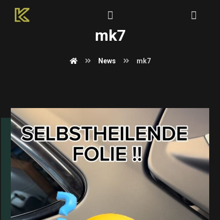
mk7
News
mk7