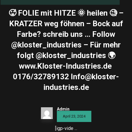
🥵 FOLIE mit HITZE 🌞 heilen 🧐 –
KRATZER weg föhnen – Bock auf
Farbe? schreib uns … Follow
@kloster_industries – Für mehr
folgt @kloster_industries 🌍
www.Kloster-Industries.de ️
0176/32789132 Info@kloster-
industries.de
Admin
April 23, 2024
[igp-vide ...