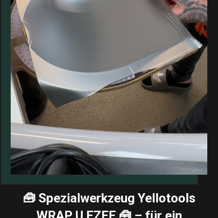
🧰 Spezialwerkzeug Yellotools
WRAP U EZEE 🧰 – für ein