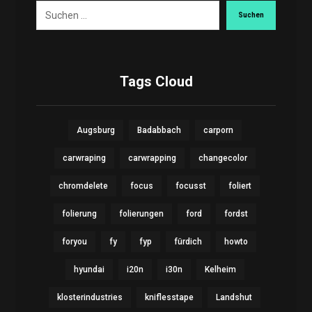
Suchen
Tags Cloud
Augsburg
Badabbach
carporn
carwraping
carwrapping
changecolor
chromdelete
focus
focusst
foliert
folierung
folierungen
ford
fordst
foryou
fy
fyp
fürdich
howto
hyundai
i20n
i30n
Kelheim
klosterindustries
kniflesstape
Landshut