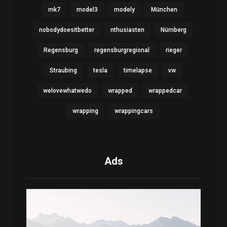
mk7
model3
modely
München
nobodydoesitbetter
nthusiasten
Nürnberg
Regensburg
regensburgregional
rieger
Straubing
tesla
timelapse
vw
welovewhatwedo
wrapped
wrappedcar
wrapping
wrappingcars
Ads