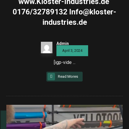
www.Kloster-Industries.de ️
0176/32789132 Info@kloster-
industries.de
Admin
April 3, 2024
[igp-vide ...
Read Mores