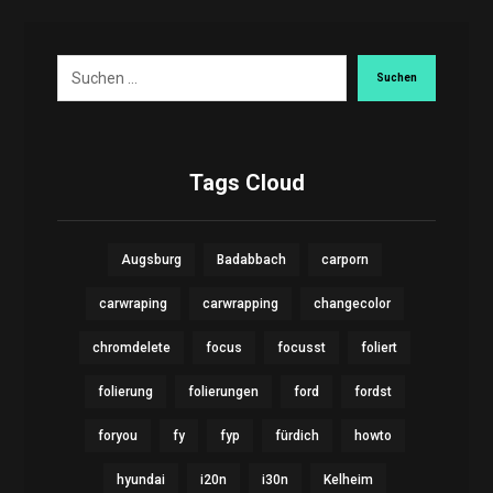
Suchen
Tags Cloud
Augsburg
Badabbach
carporn
carwraping
carwrapping
changecolor
chromdelete
focus
focusst
foliert
folierung
folierungen
ford
fordst
foryou
fy
fyp
fürdich
howto
hyundai
i20n
i30n
Kelheim