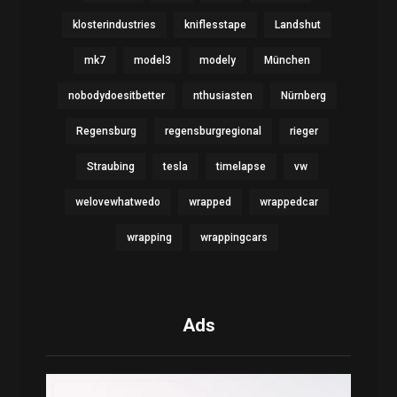
klosterindustries
kniflesstape
Landshut
mk7
model3
modely
München
nobodydoesitbetter
nthusiasten
Nürnberg
Regensburg
regensburgregional
rieger
Straubing
tesla
timelapse
vw
welovewhatwedo
wrapped
wrappedcar
wrapping
wrappingcars
Ads