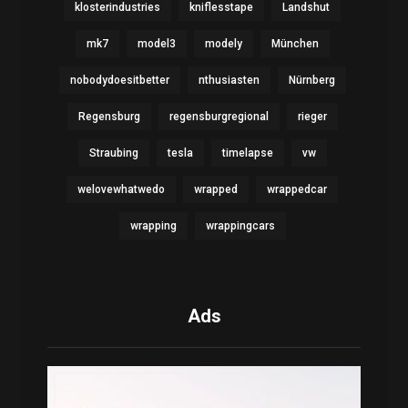
klosterindustries
kniflesstape
Landshut
mk7
model3
modely
München
nobodydoesitbetter
nthusiasten
Nürnberg
Regensburg
regensburgregional
rieger
Straubing
tesla
timelapse
vw
welovewhatwedo
wrapped
wrappedcar
wrapping
wrappingcars
Ads