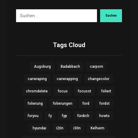
Suchen
Tags Cloud
Augsburg
Badabbach
carporn
carwraping
carwrapping
changecolor
chromdelete
focus
focusst
foliert
folierung
folierungen
ford
fordst
foryou
fy
fyp
fürdich
howto
hyundai
i20n
i30n
Kelheim